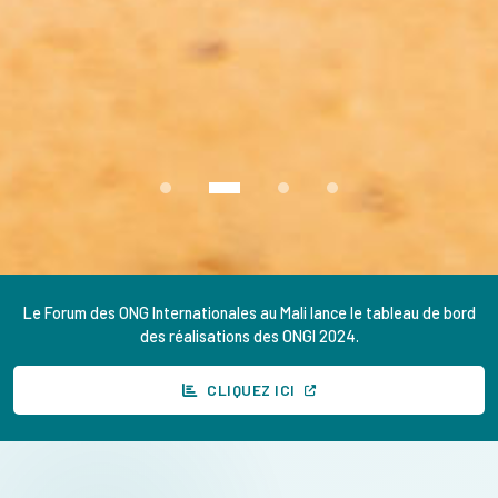
Le Forum des ONG Internationales au Mali lance le tableau de bord
des réalisations des ONGI 2024.
CLIQUEZ ICI