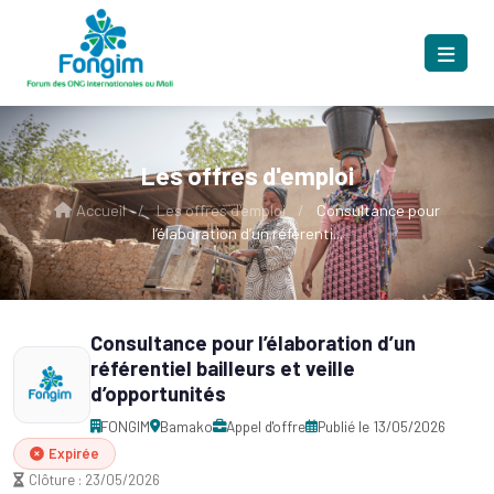
Les offres d'emploi
Accueil
/
Les offres d'emploi
/
Consultance pour
l’élaboration d’un référenti...
Consultance pour l’élaboration d’un
référentiel bailleurs et veille
d’opportunités
FONGIM
Bamako
Appel d'offre
Publié le 13/05/2026
Expirée
Clôture : 23/05/2026