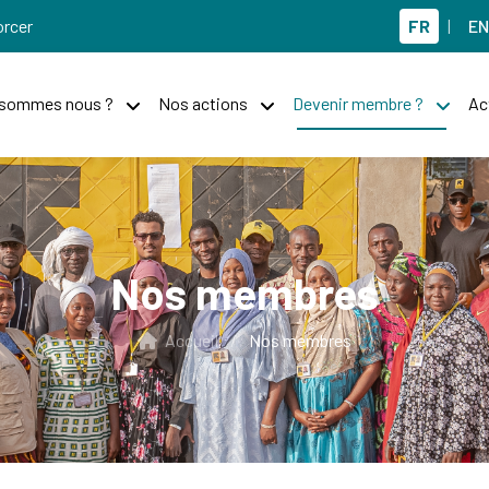
orcer
FR
|
EN
 sommes nous ?
Nos actions
Devenir membre ?
Ac
Nos membres
Accueil
/
Nos membres